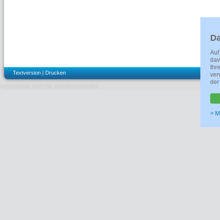
Da
Auf
dav
Ihr
Textversion
|
Drucken
ver
der
https://www.spio-fsk.de/informationfsk
> M