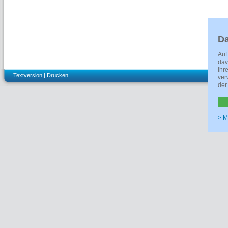
Da
Auf
dav
Ihr
Textversion
|
Drucken
ver
der
> M