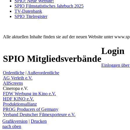
SPIO: Neue Website!
SPIO Filmstatistisches Jahrbuch 2025
TV-Datenbank
SPIO Titelregister
Alle aktuellen Inhalte finden sie auf der neuen Website unter www.sp
Login
SPIO Mitgliedsverbände
Einloggen über
Ordentliche
|
Außerordentliche
AG Verleih e.V.
AllScreens
Cineropa e.V.
FDW Werbung im Kino e.V.
HDF KINO e.V.
Produktionsallianz
PROG Producers of Germany
Verband Deutscher Filmexporteure e.V.
Grafikversion
|
Drucken
nach oben