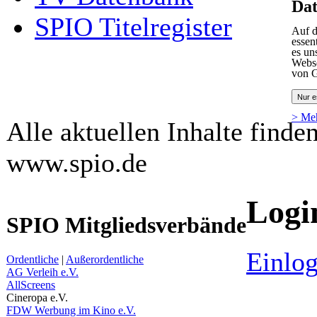
Dat
SPIO Titelregister
Auf d
essen
es un
Webse
von G
Nur e
> Me
Alle aktuellen Inhalte finde
www.spio.de
Logi
SPIO Mitgliedsverbände
Einlog
Ordentliche
|
Außerordentliche
AG Verleih e.V.
AllScreens
Cineropa e.V.
FDW Werbung im Kino e.V.