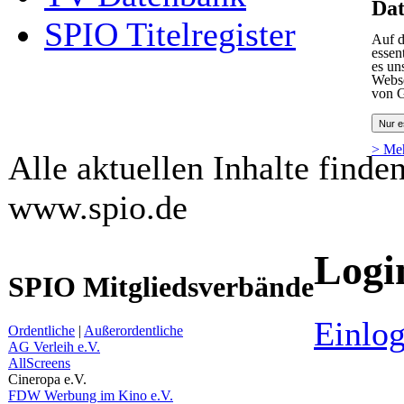
Dat
SPIO Titelregister
Auf d
essen
es un
Webse
von G
Nur e
> Me
Alle aktuellen Inhalte finde
www.spio.de
Logi
SPIO Mitgliedsverbände
Einlog
Ordentliche
|
Außerordentliche
AG Verleih e.V.
AllScreens
Cineropa e.V.
FDW Werbung im Kino e.V.