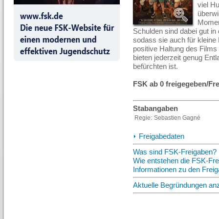
viel H
überwi
Momen
Schulden sind dabei gut i
sodass sie auch für kleine
positive Haltung des Films
bieten jederzeit genug Ent
befürchten ist.
FSK ab 0 freigegeben/Fr
Stabangaben
Regie:
Sebastien Gagné
Freigabedaten
Was sind FSK-Freigaben?
Wie entstehen die FSK-Fr
Informationen zu den Fre
Aktuelle Begründungen an