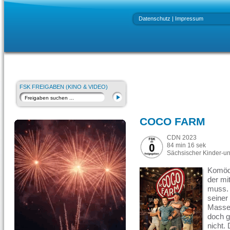
Datenschutz
|
Impressum
FSK FREIGABEN (KINO & VIDEO)
COCO FARM
CDN 2023
84 min 16 sek
Sächsischer Kinder-un
Komödi
der mi
muss. 
seiner
Massen
doch g
nicht. 