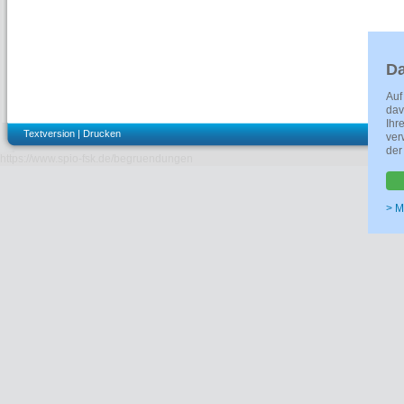
Da
Auf
dav
Ihr
Textversion
|
Drucken
ver
der
https://www.spio-fsk.de/begruendungen
> M