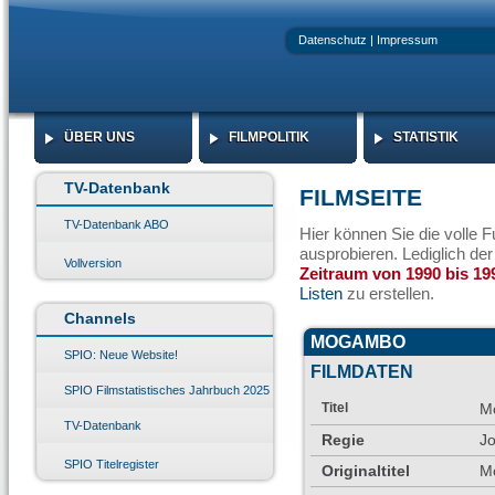
Datenschutz
|
Impressum
ÜBER UNS
FILMPOLITIK
STATISTIK
ÜBER UNS
FILMPOLITIK
STATISTIK
TV-Datenbank
FILMSEITE
TV-Datenbank ABO
Hier können Sie die volle 
ausprobieren. Lediglich de
Vollversion
Zeitraum von 1990 bis 19
Listen
zu erstellen.
Channels
MOGAMBO
SPIO: Neue Website!
FILMDATEN
SPIO Filmstatistisches Jahrbuch 2025
Titel
M
TV-Datenbank
Regie
J
SPIO Titelregister
Originaltitel
M