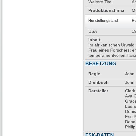
Weitere Titel
Ab
Produktionsfirma
M
Herstellungsland
He
USA
1
Inhalt:
Im afrikanischen Urwald v
Frau eines Forschers; er 
temperamentvollen Tänze
BESETZUNG
Regie
John
Drehbuch
John
Darsteller
Clark
Ava G
Grace
Laure
Denis
Eric 
Donal
Phili
FSK-DATEN