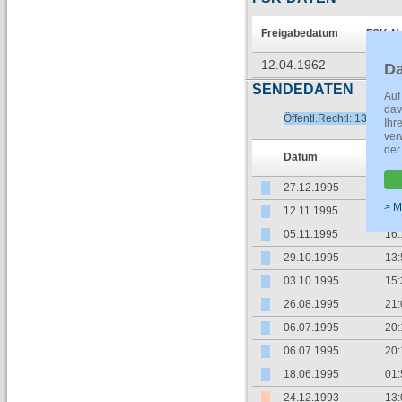
Freigabedatum
FSK-N
12.04.1962
7368-
Da
SENDEDATEN
Auf
dav
Öffentl.Rechtl: 13
Privat:
Ihr
ver
der
Datum
Zei
27.12.1995
21:
> M
12.11.1995
20:
05.11.1995
16:
29.10.1995
13:
03.10.1995
15:
26.08.1995
21:
06.07.1995
20:
06.07.1995
20:
18.06.1995
01:
24.12.1993
13: