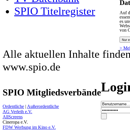
Dat
SPIO Titelregister
Auf d
essen
es un
Webse
von G
Nur e
> Me
Alle aktuellen Inhalte finde
www.spio.de
Logi
SPIO Mitgliedsverbände
Ordentliche
|
Außerordentliche
AG Verleih e.V.
AllScreens
Cineropa e.V.
FDW Werbung im Kino e.V.