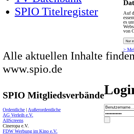
Dat
SPIO Titelregister
Auf d
essen
es un
Webse
von G
Nur e
> Me
Alle aktuellen Inhalte finde
www.spio.de
Logi
SPIO Mitgliedsverbände
Ordentliche
|
Außerordentliche
AG Verleih e.V.
AllScreens
Cineropa e.V.
FDW Werbung im Kino e.V.