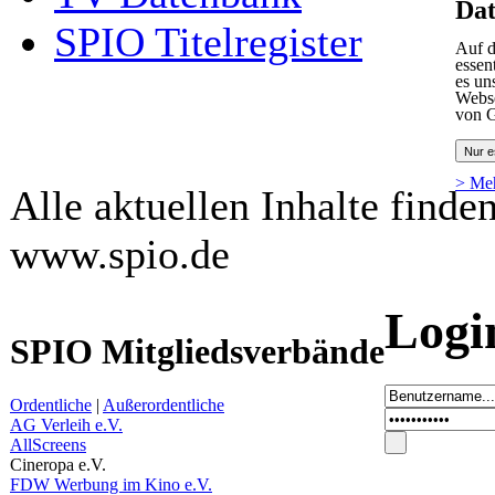
Dat
SPIO Titelregister
Auf d
essen
es un
Webse
von G
Nur e
> Me
Alle aktuellen Inhalte finde
www.spio.de
Logi
SPIO Mitgliedsverbände
Ordentliche
|
Außerordentliche
AG Verleih e.V.
AllScreens
Cineropa e.V.
FDW Werbung im Kino e.V.