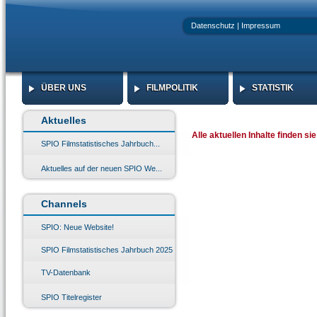
Datenschutz
|
Impressum
ÜBER UNS
FILMPOLITIK
STATISTIK
ÜBER UNS
FILMPOLITIK
STATISTIK
Aktuelles
Alle aktuellen Inhalte finden s
SPIO Filmstatistisches Jahrbuch...
Aktuelles auf der neuen SPIO We...
Channels
SPIO: Neue Website!
SPIO Filmstatistisches Jahrbuch 2025
TV-Datenbank
SPIO Titelregister