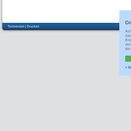
Da
Textversion
|
Drucken
Auf
dav
Ihr
ver
der
> M