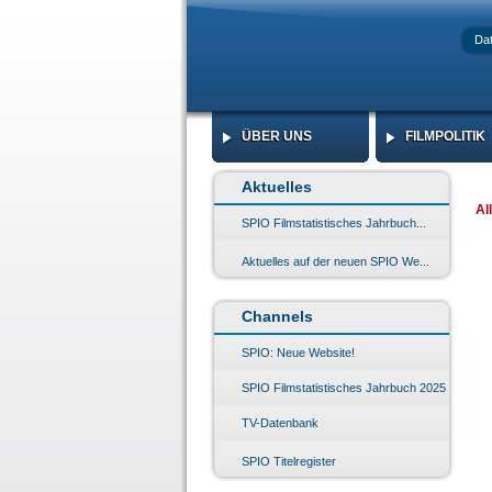
Da
ÜBER UNS
FILMPOLITIK
ÜBER UNS
FILMPOLITIK
Aktuelles
Al
SPIO Filmstatistisches Jahrbuch...
Aktuelles auf der neuen SPIO We...
Channels
SPIO: Neue Website!
SPIO Filmstatistisches Jahrbuch 2025
TV-Datenbank
SPIO Titelregister