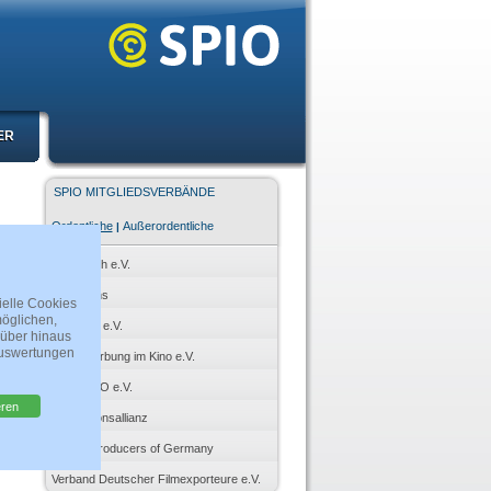
ER
ER
SPIO MITGLIEDSVERBÄNDE
Ordentliche
Außerordentliche
|
AG Verleih e.V.
AllScreens
ielle Cookies
öglichen,
Cineropa e.V.
rüber hinaus
Auswertungen
FDW Werbung im Kino e.V.
HDF KINO e.V.
eren
Produktionsallianz
PROG Producers of Germany
Verband Deutscher Filmexporteure e.V.