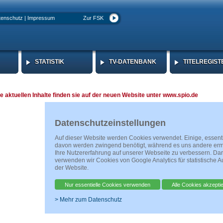
tenschutz
|
Impressum
Zur FSK
STATISTIK
TV-DATENBANK
TITELREGIST
STATISTIK
TV-DATENBANK
TITELREGIST
le aktuellen Inhalte finden sie auf der neuen Website unter www.spio.de
Datenschutzeinstellungen
Auf dieser Website werden Cookies verwendet. Einige, essent
davon werden zwingend benötigt, während es uns andere erm
Ihre Nutzererfahrung auf unserer Webseite zu verbessern. Da
verwenden wir Cookies von Google Analytics für statistische 
der Website.
Nur essentielle Cookies verwenden
Alle Cookies akzepti
> Mehr zum Datenschutz