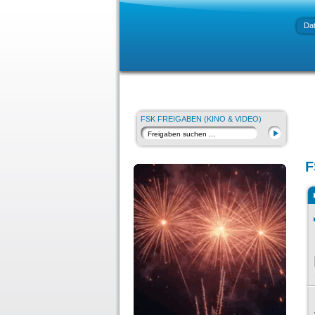
Da
FSK FREIGABEN (KINO & VIDEO)
F