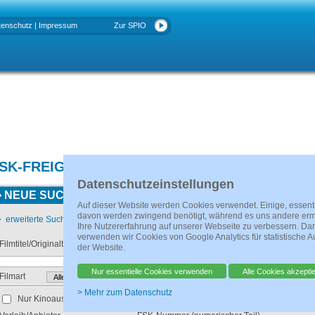
tenschutz
|
Impressum
Zur SPIO
SK-FREIGABEN
Datenschutzeinstellungen
NEUE SUCHE
Auf dieser Website werden Cookies verwendet. Einige, essent
davon werden zwingend benötigt, während es uns andere erm
erweiterte Suche ein- oder ausschalten
Ihre Nutzererfahrung auf unserer Webseite zu verbessern. Da
verwenden wir Cookies von Google Analytics für statistische 
Filmtitel/Originaltitel
enthält
beginnt mit
der Website.
Nur essentielle Cookies verwenden
Alle Cookies akzepti
Filmart
> Mehr zum Datenschutz
Nur Kinoauswertung