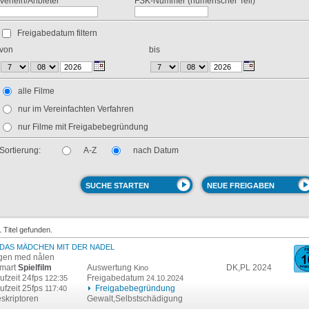
Verleih/Anbieter
FSK-Nummer (numerischer Teil)
Freigabedatum filtern
von
bis
alle Filme
nur im Vereinfachten Verfahren
nur Filme mit Freigabebegründung
Sortierung:
A-Z
nach Datum
1 Titel gefunden.
DAS MÄDCHEN MIT DER NADEL
gen med nålen
lmart
Spielfilm
Auswertung
DK,PL 2024
Kino
ufzeit 24fps
Freigabedatum
122:35
24.10.2024
ufzeit 25fps
Freigabebegründung
117:40
skriptoren
Gewalt,Selbstschädigung