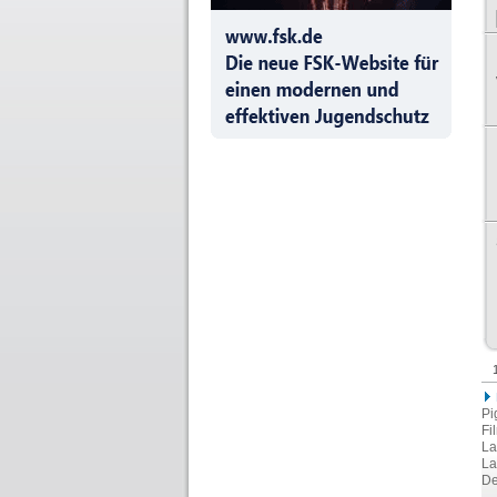
Pi
Fi
La
La
De