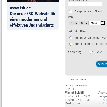
Verleih/Anbieter
Freigabedatum filtern
von
alle Filme
nur im Vereinfachten Ver
nur Filme mit Freigabeb
Sortierung:
A-Z
1 Titel gefunden.
Toni und Helene
80plus
Filmart
Spielfilm
Auswe
Laufzeit 24fps
Freig
95:21
Laufzeit 25fps
Fre
91:32
Deskriptoren
Risiko