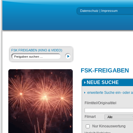
Datenschutz
|
Impressum
FSK FREIGABEN (KINO & VIDEO)
FSK-FREIGABEN
NEUE SUCHE
erweiterte Suche ein- oder 
Filmtitel/Originaltitel
Filmart
Nur Kinoauswertung