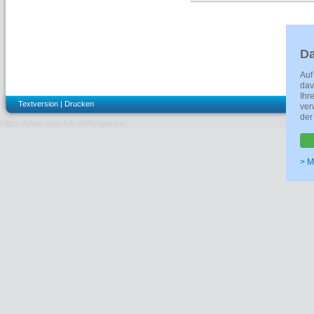
DETAILS
Kennzeichen
FSK ab 6 freig
Verleih/Anbieter
Alpenrepubli
Da
Farbe
--
Format
--
Auf
Filmtechnik
--
dav
Materialart
Kino
Ihr
Prüfnummer
261934
Textversion
|
Drucken
ver
der
Regie
Sabine Hiebler
https://www.spio-fsk.de/freigaben
Drehbuch
Sabine Hiebler
Darsteller
Christine Ost
Koschitz,Marg
> M